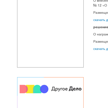
О внесен
№ 12 «О 
Размеще
скачать 
решение
О награж
Размеще
скачать 