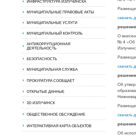
ИНФРАСТРУКТУРА ИЗЛУЧИНСКА
Размеще
МУНИЦИПАЛЬНЫЕ ПРАВОВЫЕ АКТЫ
скачать 
МУНИЦИПАЛЬНЫЕ УСЛУГИ
решение
МУНИЦИПАЛЬНЫЙ КОНТРОЛЬ
О внесен
№ 4 «Об 
АНТИКОРРУПЦИОННАЯ
Излучинс
ДЕЯТЕЛЬНОСТЬ
Размеще
БЕЗОПАСНОСТЬ
скачать 
МУНИЦИПАЛЬНАЯ СЛУЖБА
решение
ПРОКУРАТУРА СООБЩАЕТ
Об утвер
образова
ОТКРЫТЫЕ ДАННЫЕ
Нижневар
3D ИЗЛУЧИНСК
Размеще
ОБЩЕСТВЕННОЕ ОБСУЖДЕНИЕ
скачать 
решение
ИНТЕРАКТИВНАЯ КАРТА ОБЪЕКТОВ
Об испол