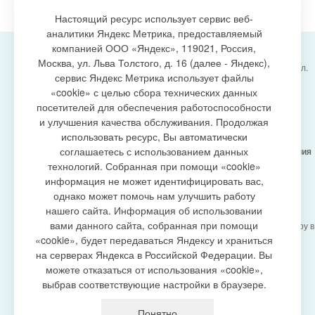
Настоящий ресурс использует сервис веб-
аналитики Яндекс Метрика, предоставляемый
компанией ООО «Яндекс», 119021, Россия,
Москва, ул. Льва Толстого, д. 16 (далее - Яндекс),
Администрация городского поселения Излучинск, ул.
сервис Яндекс Метрика использует файлы
Энергетиков, 6, пгт. Излучинск, Нижневартовский
создание сайта
«cookie» с целью сбора технических данных
район,
Ханты-Мансийский автономный округ-Югра
посетителей для обеспечения работоспособности
(Тюменская область), 628634
и улучшения качества обслуживания. Продолжая
Сетевое издание
https://www.gp-izluchinsk.ru
использовать ресурс, Вы автоматически
16+
соглашаетесь с использованием данных
Учредитель -
Администрация городского поселения
Излучинск
технологий. Собранная при помощи «cookie»
Главный редактор -
Бурич Денис Ярославович
информация не может идентифицировать вас,
Телефон/факс:
(3466) 28-13-77
, e-mail:
однако может помочь нам улучшить работу
admizl@rambler.ru
нашего сайта. Информация об использовании
Сетевое издание
https://www.gp-izluchinsk.ru
вами данного сайта, собранная при помощи
зарегистрировано Федеральной службой по надзору в
сфере связи,
«cookie», будет передаваться Яндексу и храниться
информационных технологий и массовых
на серверах Яндекса в Российской Федерации. Вы
коммуникаций (Роскомнадзор), регистрационный
можете отказаться от использования «cookie»,
номер СМИ
выбрав соответствующие настройки в браузере.
ЭЛ № ФС77-87353 от 27.04.2024
Политика оператора в отношении обработки
Понятно