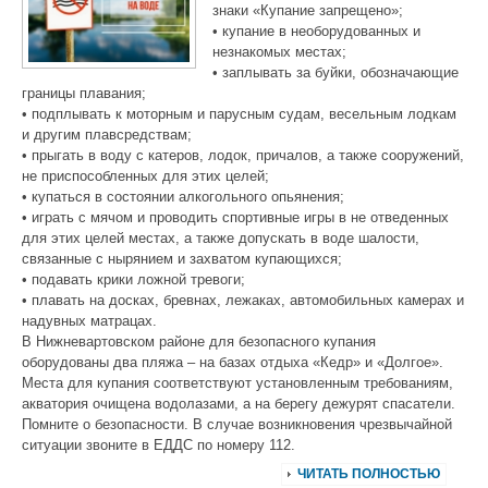
знаки «Купание запрещено»;
• купание в необорудованных и
незнакомых местах;
• заплывать за буйки, обозначающие
границы плавания;
• подплывать к моторным и парусным судам, весельным лодкам
и другим плавсредствам;
• прыгать в воду с катеров, лодок, причалов, а также сооружений,
не приспособленных для этих целей;
• купаться в состоянии алкогольного опьянения;
• играть с мячом и проводить спортивные игры в не отведенных
для этих целей местах, а также допускать в воде шалости,
связанные с нырянием и захватом купающихся;
• подавать крики ложной тревоги;
• плавать на досках, бревнах, лежаках, автомобильных камерах и
надувных матрацах.
В Нижневартовском районе для безопасного купания
оборудованы два пляжа – на базах отдыха «Кедр» и «Долгое».
Места для купания соответствуют установленным требованиям,
акватория очищена водолазами, а на берегу дежурят спасатели.
Помните о безопасности. В случае возникновения чрезвычайной
ситуации звоните в ЕДДС по номеру 112.
ЧИТАТЬ ПОЛНОСТЬЮ