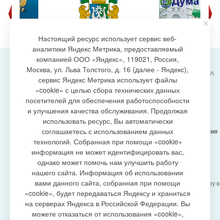
Настоящий ресурс использует сервис веб-
аналитики Яндекс Метрика, предоставляемый
компанией ООО «Яндекс», 119021, Россия,
Москва, ул. Льва Толстого, д. 16 (далее - Яндекс),
Администрация городского поселения Излучинск, ул.
сервис Яндекс Метрика использует файлы
Энергетиков, 6, пгт. Излучинск, Нижневартовский
создание сайта
«cookie» с целью сбора технических данных
район,
Ханты-Мансийский автономный округ-Югра
посетителей для обеспечения работоспособности
(Тюменская область), 628634
и улучшения качества обслуживания. Продолжая
Сетевое издание
https://www.gp-izluchinsk.ru
использовать ресурс, Вы автоматически
16+
соглашаетесь с использованием данных
Учредитель -
Администрация городского поселения
Излучинск
технологий. Собранная при помощи «cookie»
Главный редактор -
Бурич Денис Ярославович
информация не может идентифицировать вас,
Телефон/факс:
(3466) 28-13-77
, e-mail:
однако может помочь нам улучшить работу
admizl@rambler.ru
нашего сайта. Информация об использовании
Сетевое издание
https://www.gp-izluchinsk.ru
вами данного сайта, собранная при помощи
зарегистрировано Федеральной службой по надзору в
сфере связи,
«cookie», будет передаваться Яндексу и храниться
информационных технологий и массовых
на серверах Яндекса в Российской Федерации. Вы
коммуникаций (Роскомнадзор), регистрационный
можете отказаться от использования «cookie»,
номер СМИ