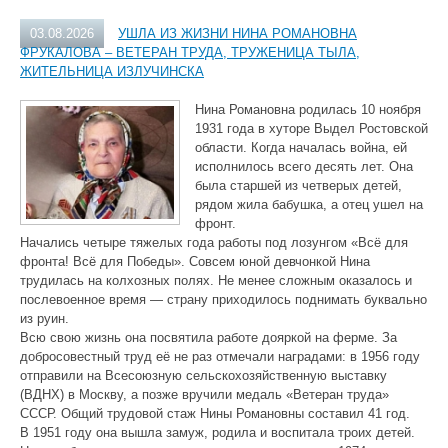
03.08.2026
УШЛА ИЗ ЖИЗНИ НИНА РОМАНОВНА
ФРУКАЛОВА – ВЕТЕРАН ТРУДА, ТРУЖЕНИЦА ТЫЛА,
ЖИТЕЛЬНИЦА ИЗЛУЧИНСКА
Нина Романовна родилась 10 ноября
1931 года в хуторе Выдел Ростовской
области. Когда началась война, ей
исполнилось всего десять лет. Она
была старшей из четверых детей,
рядом жила бабушка, а отец ушел на
фронт.
Начались четыре тяжелых года работы под лозунгом «Всё для
фронта! Всё для Победы». Совсем юной девчонкой Нина
трудилась на колхозных полях. Не менее сложным оказалось и
послевоенное время — страну приходилось поднимать буквально
из руин.
Всю свою жизнь она посвятила работе дояркой на ферме. За
добросовестный труд её не раз отмечали наградами: в 1956 году
отправили на Всесоюзную сельскохозяйственную выставку
(ВДНХ) в Москву, а позже вручили медаль «Ветеран труда»
СССР. Общий трудовой стаж Нины Романовны составил 41 год.
В 1951 году она вышла замуж, родила и воспитала троих детей.