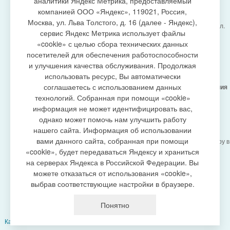
аналитики Яндекс Метрика, предоставляемый
компанией ООО «Яндекс», 119021, Россия,
Москва, ул. Льва Толстого, д. 16 (далее - Яндекс),
Администрация городского поселения Излучинск, ул.
сервис Яндекс Метрика использует файлы
Энергетиков, 6, пгт. Излучинск, Нижневартовский
создание сайта
«cookie» с целью сбора технических данных
район,
Ханты-Мансийский автономный округ-Югра
посетителей для обеспечения работоспособности
(Тюменская область), 628634
и улучшения качества обслуживания. Продолжая
Сетевое издание
https://www.gp-izluchinsk.ru
использовать ресурс, Вы автоматически
16+
соглашаетесь с использованием данных
Учредитель -
Администрация городского поселения
Излучинск
технологий. Собранная при помощи «cookie»
Главный редактор -
Бурич Денис Ярославович
информация не может идентифицировать вас,
Телефон/факс:
(3466) 28-13-77
, e-mail:
однако может помочь нам улучшить работу
admizl@rambler.ru
нашего сайта. Информация об использовании
Сетевое издание
https://www.gp-izluchinsk.ru
вами данного сайта, собранная при помощи
зарегистрировано Федеральной службой по надзору в
сфере связи,
«cookie», будет передаваться Яндексу и храниться
информационных технологий и массовых
на серверах Яндекса в Российской Федерации. Вы
коммуникаций (Роскомнадзор), регистрационный
можете отказаться от использования «cookie»,
номер СМИ
выбрав соответствующие настройки в браузере.
ЭЛ № ФС77-87353 от 27.04.2024
Политика оператора в отношении обработки
Понятно
персональных данных
Карта сайта
|
Добавить сайт в выбранное