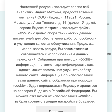
Настоящий ресурс использует сервис веб-
аналитики Яндекс Метрика, предоставляемый
компанией ООО «Яндекс», 119021, Россия,
Москва, ул. Льва Толстого, д. 16 (далее - Яндекс),
Администрация городского поселения Излучинск, ул.
сервис Яндекс Метрика использует файлы
Энергетиков, 6, пгт. Излучинск, Нижневартовский
создание сайта
«cookie» с целью сбора технических данных
район,
Ханты-Мансийский автономный округ-Югра
посетителей для обеспечения работоспособности
(Тюменская область), 628634
и улучшения качества обслуживания. Продолжая
Сетевое издание
https://www.gp-izluchinsk.ru
использовать ресурс, Вы автоматически
16+
соглашаетесь с использованием данных
Учредитель -
Администрация городского поселения
Излучинск
технологий. Собранная при помощи «cookie»
Главный редактор -
Бурич Денис Ярославович
информация не может идентифицировать вас,
Телефон/факс:
(3466) 28-13-77
, e-mail:
однако может помочь нам улучшить работу
admizl@rambler.ru
нашего сайта. Информация об использовании
Сетевое издание
https://www.gp-izluchinsk.ru
вами данного сайта, собранная при помощи
зарегистрировано Федеральной службой по надзору в
сфере связи,
«cookie», будет передаваться Яндексу и храниться
информационных технологий и массовых
на серверах Яндекса в Российской Федерации. Вы
коммуникаций (Роскомнадзор), регистрационный
можете отказаться от использования «cookie»,
номер СМИ
выбрав соответствующие настройки в браузере.
ЭЛ № ФС77-87353 от 27.04.2024
Политика оператора в отношении обработки
Понятно