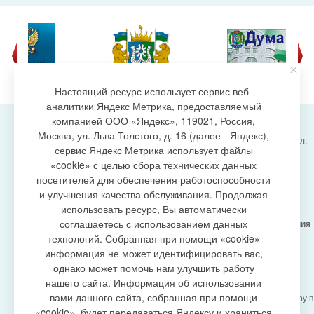
Настоящий ресурс использует сервис веб-
аналитики Яндекс Метрика, предоставляемый
компанией ООО «Яндекс», 119021, Россия,
Москва, ул. Льва Толстого, д. 16 (далее - Яндекс),
Администрация городского поселения Излучинск, ул.
сервис Яндекс Метрика использует файлы
Энергетиков, 6, пгт. Излучинск, Нижневартовский
создание сайта
«cookie» с целью сбора технических данных
район,
Ханты-Мансийский автономный округ-Югра
посетителей для обеспечения работоспособности
(Тюменская область), 628634
и улучшения качества обслуживания. Продолжая
Сетевое издание
https://www.gp-izluchinsk.ru
использовать ресурс, Вы автоматически
16+
соглашаетесь с использованием данных
Учредитель -
Администрация городского поселения
Излучинск
технологий. Собранная при помощи «cookie»
Главный редактор -
Бурич Денис Ярославович
информация не может идентифицировать вас,
Телефон/факс:
(3466) 28-13-77
, e-mail:
однако может помочь нам улучшить работу
admizl@rambler.ru
нашего сайта. Информация об использовании
Сетевое издание
https://www.gp-izluchinsk.ru
вами данного сайта, собранная при помощи
зарегистрировано Федеральной службой по надзору в
сфере связи,
«cookie», будет передаваться Яндексу и храниться