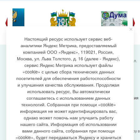
Настоящий ресурс использует сервис веб-
аналитики Яндекс Метрика, предоставляемый
компанией ООО «Яндекс», 119021, Россия,
Москва, ул. Льва Толстого, д. 16 (далее - Яндекс),
Администрация городского поселения Излучинск, ул.
сервис Яндекс Метрика использует файлы
Энергетиков, 6, пгт. Излучинск, Нижневартовский
создание сайта
«cookie» с целью сбора технических данных
район,
Ханты-Мансийский автономный округ-Югра
посетителей для обеспечения работоспособности
(Тюменская область), 628634
и улучшения качества обслуживания. Продолжая
Сетевое издание
https://www.gp-izluchinsk.ru
использовать ресурс, Вы автоматически
16+
соглашаетесь с использованием данных
Учредитель -
Администрация городского поселения
Излучинск
технологий. Собранная при помощи «cookie»
Главный редактор -
Бурич Денис Ярославович
информация не может идентифицировать вас,
Телефон/факс:
(3466) 28-13-77
, e-mail:
однако может помочь нам улучшить работу
admizl@rambler.ru
нашего сайта. Информация об использовании
Сетевое издание
https://www.gp-izluchinsk.ru
вами данного сайта, собранная при помощи
зарегистрировано Федеральной службой по надзору в
сфере связи,
«cookie», будет передаваться Яндексу и храниться