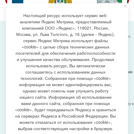
Настоящий ресурс использует сервис веб-
аналитики Яндекс Метрика, предоставляемый
компанией ООО «Яндекс», 119021, Россия,
Москва, ул. Льва Толстого, д. 16 (далее - Яндекс),
Администрация городского поселения Излучинск, ул.
сервис Яндекс Метрика использует файлы
Энергетиков, 6, пгт. Излучинск, Нижневартовский
создание сайта
«cookie» с целью сбора технических данных
район,
Ханты-Мансийский автономный округ-Югра
посетителей для обеспечения работоспособности
(Тюменская область), 628634
и улучшения качества обслуживания. Продолжая
Сетевое издание
https://www.gp-izluchinsk.ru
использовать ресурс, Вы автоматически
16+
соглашаетесь с использованием данных
Учредитель -
Администрация городского поселения
Излучинск
технологий. Собранная при помощи «cookie»
Главный редактор -
Бурич Денис Ярославович
информация не может идентифицировать вас,
Телефон/факс:
(3466) 28-13-77
, e-mail:
однако может помочь нам улучшить работу
admizl@rambler.ru
нашего сайта. Информация об использовании
Сетевое издание
https://www.gp-izluchinsk.ru
вами данного сайта, собранная при помощи
зарегистрировано Федеральной службой по надзору в
сфере связи,
«cookie», будет передаваться Яндексу и храниться
информационных технологий и массовых
на серверах Яндекса в Российской Федерации. Вы
коммуникаций (Роскомнадзор), регистрационный
можете отказаться от использования «cookie»,
номер СМИ
выбрав соответствующие настройки в браузере.
ЭЛ № ФС77-87353 от 27.04.2024