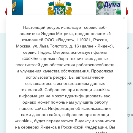
Настоящий ресурс использует сервис веб-
аналитики Яндекс Метрика, предоставляемый
компанией ООО «Яндекс», 119021, Россия,
Москва, ул. Льва Толстого, д. 16 (далее - Яндекс),
Администрация городского поселения Излучинск, ул.
сервис Яндекс Метрика использует файлы
Энергетиков, 6, пгт. Излучинск, Нижневартовский
создание сайта
«cookie» с целью сбора технических данных
район,
Ханты-Мансийский автономный округ-Югра
посетителей для обеспечения работоспособности
(Тюменская область), 628634
и улучшения качества обслуживания. Продолжая
Сетевое издание
https://www.gp-izluchinsk.ru
использовать ресурс, Вы автоматически
16+
соглашаетесь с использованием данных
Учредитель -
Администрация городского поселения
Излучинск
технологий. Собранная при помощи «cookie»
Главный редактор -
Бурич Денис Ярославович
информация не может идентифицировать вас,
Телефон/факс:
(3466) 28-13-77
, e-mail:
однако может помочь нам улучшить работу
admizl@rambler.ru
нашего сайта. Информация об использовании
Сетевое издание
https://www.gp-izluchinsk.ru
вами данного сайта, собранная при помощи
зарегистрировано Федеральной службой по надзору в
сфере связи,
«cookie», будет передаваться Яндексу и храниться
информационных технологий и массовых
на серверах Яндекса в Российской Федерации. Вы
коммуникаций (Роскомнадзор), регистрационный