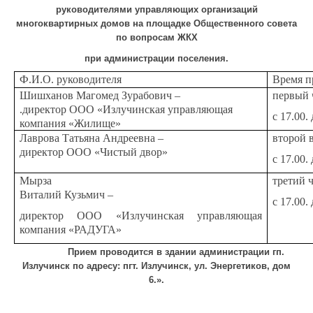
руководителями управляющих организаций
многоквартирных домов на площадке Общественного совета
по вопросам ЖКХ
при администрации поселения.
Ф.И.О. руководителя
Время п
Шишханов Магомед Зурабович –
первый 
.директор ООО «Излучинская управляющая
с 17.00. 
компания «Жилище»
Лаврова Татьяна Андреевна ‒
второй 
директор ООО «Чистый двор»
с 17.00.
Мырза
третий 
Виталий Кузьмич –
с 17.00.
директор ООО «Излучинская управляющая
компания «РАДУГА»
Прием проводится в здании администрации гп.
Излучинск по адресу: пгт. Излучинск, ул. Энергетиков, дом
6.».