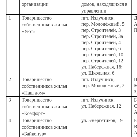
организации
домов, находящихся в
управлении
1
Товарищество
пгт. Излучинск,
Д
пер. Молодёжный, 5
А
собственников жилья
пер. Строителей, 3
П
«Уют»
пер. Строителей, 3а
пер. Строителей, 4
пер. Строителей, 6
пер. Строителей, 10
пер. Строителей, 12
ул. Набережная, 16;
ул. Школьная, 6
2
Товарищество
пгт. Излучинск,
Ш
пер. Молодёжный, 2
М
собственников жилья
З
«Наш дом»
3
Товарищество
пгт. Излучинск,
Б
ул. Набережная, 12
С
собственников жилья
А
«Комфорт»
4
Товарищество
ул. Энергетиков, 19
Б
В
собственников жилья
А
«Байконур»