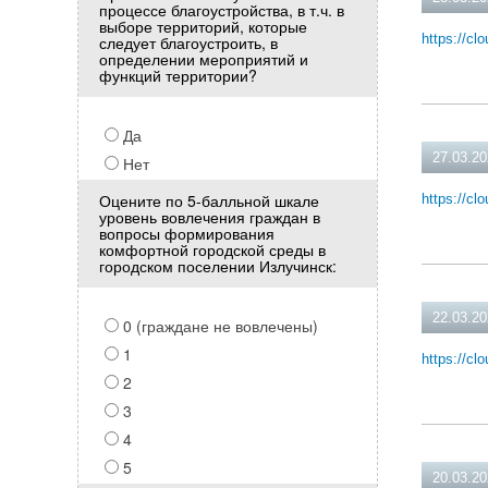
процессе благоустройства, в т.ч. в
выборе территорий, которые
https://cl
следует благоустроить, в
определении мероприятий и
функций территории?
Да
27.03.2
Нет
Оцените по 5-балльной шкале
https://c
уровень вовлечения граждан в
вопросы формирования
комфортной городской среды в
городском поселении Излучинск:
22.03.2
0 (граждане не вовлечены)
1
https://c
2
3
4
5
20.03.2