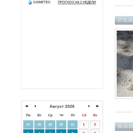
GISMETEO
ПРОГНОЗ НА 2 НЕДЕЛИ
27.11.20
Август 2026
Пн
Вт
Ср
Чт
Пт
Сб
Вс
27
28
29
30
31
1
2
09.10.2