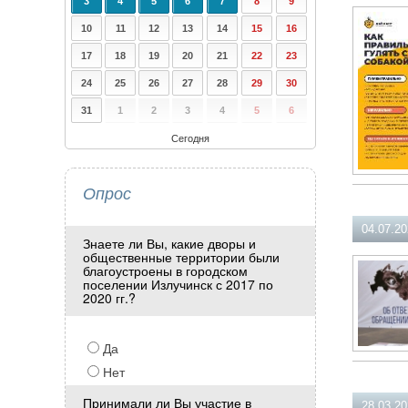
3
4
5
6
7
8
9
10
11
12
13
14
15
16
17
18
19
20
21
22
23
24
25
26
27
28
29
30
31
1
2
3
4
5
6
Сегодня
Опрос
04.07.2
Знаете ли Вы, какие дворы и
общественные территории были
благоустроены в городском
поселении Излучинск с 2017 по
2020 гг.?
Да
Нет
Принимали ли Вы участие в
28.03.2