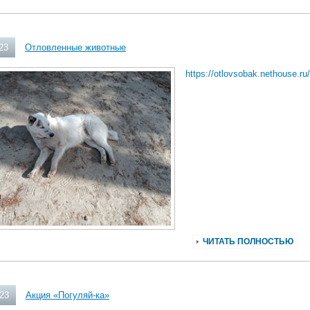
23
Отловленные животные
https://otlovsobak.nethouse.ru/
ЧИТАТЬ ПОЛНОСТЬЮ
023
Акция «Погуляй-ка»