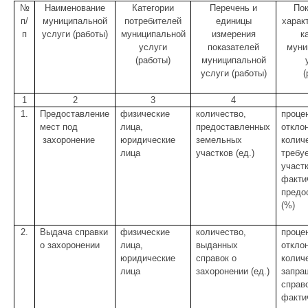
№
Наименование
Категории
Перечень и
Пок
п/
муниципальной
потребителей
единицы
харак
п
услуги (работы)
муниципальной
измерения
к
услуги
показателей
муни
(работы)
муниципальной
услуги (работы)
(
1
2
3
4
1.
Предоставление
физические
количество,
проце
мест под
лица,
предоставленных
откло
захоронение
юридические
земельных
колич
лица
участков (ед.)
требу
участк
факти
предо
(%)
2.
Выдача справки
физические
количество,
проце
о захоронении
лица,
выданных
откло
юридические
справок о
колич
лица
захоронении (ед.)
запра
справ
факти