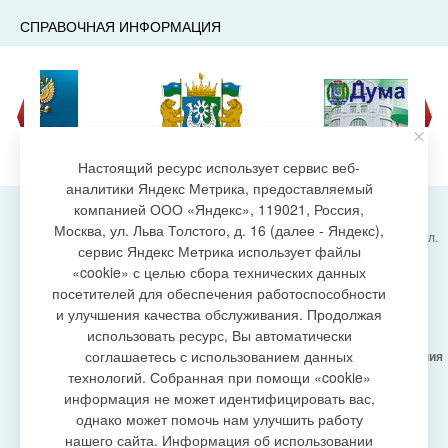
СПРАВОЧНАЯ ИНФОРМАЦИЯ
Настоящий ресурс использует сервис веб-
аналитики Яндекс Метрика, предоставляемый
компанией ООО «Яндекс», 119021, Россия,
Москва, ул. Льва Толстого, д. 16 (далее - Яндекс),
Администрация городского поселения Излучинск, ул.
сервис Яндекс Метрика использует файлы
Энергетиков, 6, пгт. Излучинск, Нижневартовский
создание сайта
«cookie» с целью сбора технических данных
район,
Ханты-Мансийский автономный округ-Югра
посетителей для обеспечения работоспособности
(Тюменская область), 628634
и улучшения качества обслуживания. Продолжая
Сетевое издание
https://www.gp-izluchinsk.ru
использовать ресурс, Вы автоматически
16+
соглашаетесь с использованием данных
Учредитель -
Администрация городского поселения
Излучинск
технологий. Собранная при помощи «cookie»
Главный редактор -
Бурич Денис Ярославович
информация не может идентифицировать вас,
Телефон/факс:
(3466) 28-13-77
, e-mail:
однако может помочь нам улучшить работу
admizl@rambler.ru
нашего сайта. Информация об использовании
Сетевое издание
https://www.gp-izluchinsk.ru