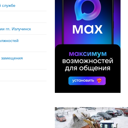
й службе
и гп. Излучинск
олжностей
у замещения