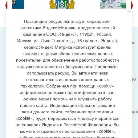
Настоящий ресурс использует сервис веб-
аналитики Яндекс Метрика, предоставляемый
компанией ООО «Яндекс», 119021, Россия,
Москва, ул. Льва Толстого, д. 16 (далее - Яндекс),
Администрация городского поселения Излучинск, ул.
сервис Яндекс Метрика использует файлы
Энергетиков, 6, пгт. Излучинск, Нижневартовский
создание сайта
«cookie» с целью сбора технических данных
район,
Ханты-Мансийский автономный округ-Югра
посетителей для обеспечения работоспособности
(Тюменская область), 628634
и улучшения качества обслуживания. Продолжая
Сетевое издание
https://www.gp-izluchinsk.ru
использовать ресурс, Вы автоматически
16+
соглашаетесь с использованием данных
Учредитель -
Администрация городского поселения
Излучинск
технологий. Собранная при помощи «cookie»
Главный редактор -
Бурич Денис Ярославович
информация не может идентифицировать вас,
Телефон/факс:
(3466) 28-13-77
, e-mail:
однако может помочь нам улучшить работу
admizl@rambler.ru
нашего сайта. Информация об использовании
Сетевое издание
https://www.gp-izluchinsk.ru
вами данного сайта, собранная при помощи
зарегистрировано Федеральной службой по надзору в
сфере связи,
«cookie», будет передаваться Яндексу и храниться
информационных технологий и массовых
на серверах Яндекса в Российской Федерации. Вы
коммуникаций (Роскомнадзор), регистрационный
можете отказаться от использования «cookie»,
номер СМИ
выбрав соответствующие настройки в браузере.
ЭЛ № ФС77-87353 от 27.04.2024