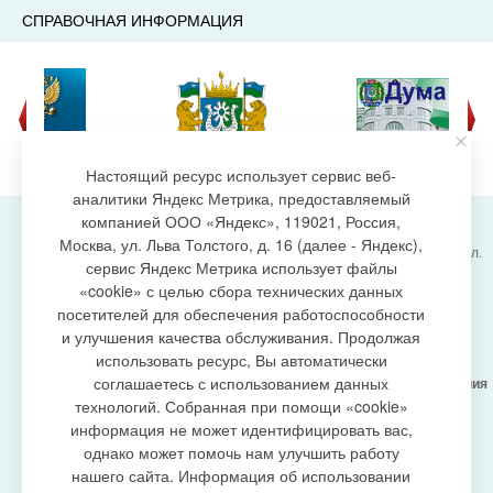
СПРАВОЧНАЯ ИНФОРМАЦИЯ
Настоящий ресурс использует сервис веб-
аналитики Яндекс Метрика, предоставляемый
компанией ООО «Яндекс», 119021, Россия,
Москва, ул. Льва Толстого, д. 16 (далее - Яндекс),
Администрация городского поселения Излучинск, ул.
сервис Яндекс Метрика использует файлы
Энергетиков, 6, пгт. Излучинск, Нижневартовский
создание сайта
«cookie» с целью сбора технических данных
район,
Ханты-Мансийский автономный округ-Югра
посетителей для обеспечения работоспособности
(Тюменская область), 628634
и улучшения качества обслуживания. Продолжая
Сетевое издание
https://www.gp-izluchinsk.ru
использовать ресурс, Вы автоматически
16+
соглашаетесь с использованием данных
Учредитель -
Администрация городского поселения
Излучинск
технологий. Собранная при помощи «cookie»
Главный редактор -
Бурич Денис Ярославович
информация не может идентифицировать вас,
Телефон/факс:
(3466) 28-13-77
, e-mail:
однако может помочь нам улучшить работу
admizl@rambler.ru
нашего сайта. Информация об использовании
Сетевое издание
https://www.gp-izluchinsk.ru